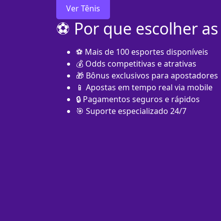
Ver Tênis
⚽ Por que escolher as
⚽ Mais de 100 esportes disponíveis
💰 Odds competitivas e atrativas
🎁 Bônus exclusivos para apostadores
📱 Apostas em tempo real via mobile
🔒 Pagamentos seguros e rápidos
🎯 Suporte especializado 24/7