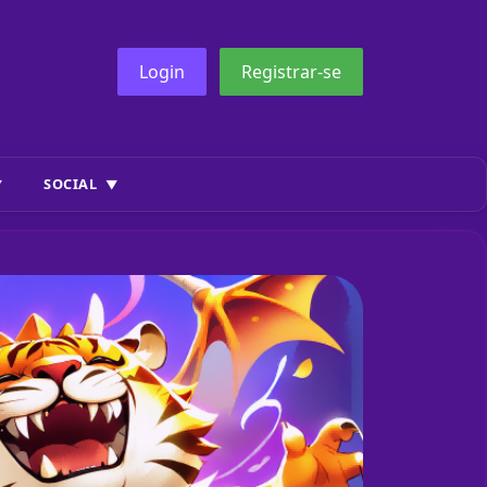
Login
Registrar-se
SOCIAL