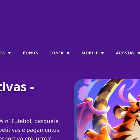
OS
BÔNUS
CONTA
MOBILE
APOSTAS
ivas -
Win! Futebol, basquete,
petitivas e pagamentos
sportivo em lucros!