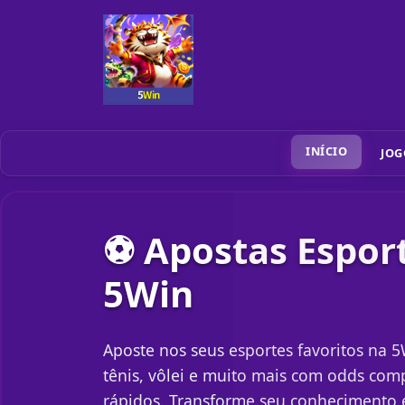
INÍCIO
JOG
⚽ Apostas Esport
5Win
Aposte nos seus esportes favoritos na 5
tênis, vôlei e muito mais com odds com
rápidos. Transforme seu conhecimento e