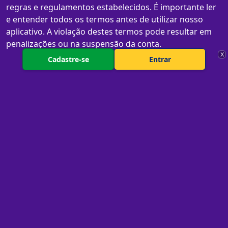
regras e regulamentos estabelecidos. É importante ler
e entender todos os termos antes de utilizar nosso
aplicativo. A violação destes termos pode resultar em
penalizações ou na suspensão da conta.
X
Cadastre-se
Entrar