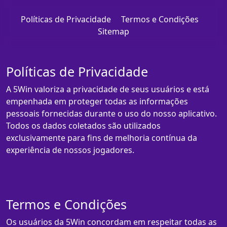
Políticas de Privacidade
Termos e Condições
Sitemap
Políticas de Privacidade
A 5Win valoriza a privacidade de seus usuários e está
empenhada em proteger todas as informações
pessoais fornecidas durante o uso do nosso aplicativo.
Todos os dados coletados são utilizados
exclusivamente para fins de melhoria contínua da
experiência de nossos jogadores.
Termos e Condições
Os usuários da 5Win concordam em respeitar todas as