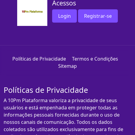
Acessos
Login
Registrar-se
Políticas de Privacidade
Termos e Condições
Sitemap
Políticas de Privacidade
A 10Pm Plataforma valoriza a privacidade de seus
usuários e está empenhada em proteger todas as
informações pessoais fornecidas durante o uso de
nossos canais de comunicação. Todos os dados
coletados são utilizados exclusivamente para fins de