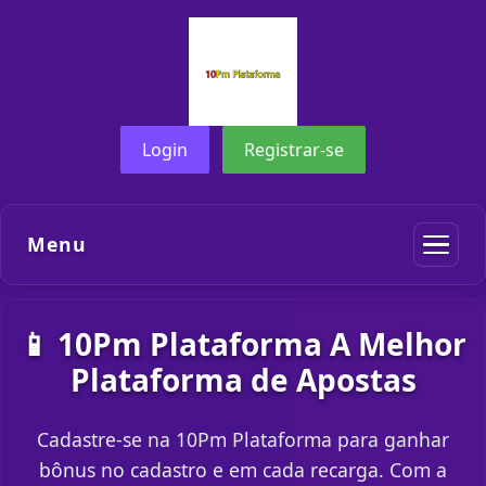
Login
Registrar-se
Menu
📱 10Pm Plataforma A Melhor
Plataforma de Apostas
Cadastre-se na 10Pm Plataforma para ganhar
bônus no cadastro e em cada recarga. Com a