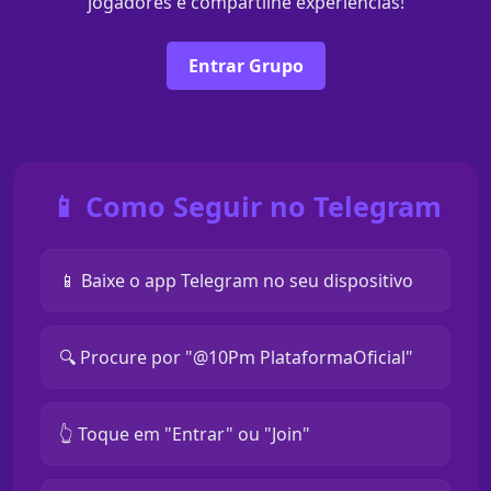
jogadores e compartilhe experiências!
Entrar Grupo
📱 Como Seguir no Telegram
📱 Baixe o app Telegram no seu dispositivo
🔍 Procure por "@10Pm PlataformaOficial"
👆 Toque em "Entrar" ou "Join"