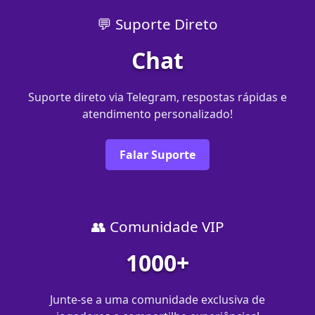
💬 Suporte Direto
Chat
Suporte direto via Telegram, respostas rápidas e
atendimento personalizado!
Falar Suporte
👥 Comunidade VIP
1000+
Junte-se a uma comunidade exclusiva de