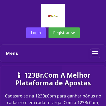
Login
Registrar-se
Menu
📱 123Br.Com A Melhor
Plataforma de Apostas
Cadastre-se na 123Br.Com para ganhar bônus no
cadastro e em cada recarga. Com a 123Br.Com,