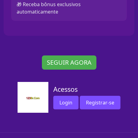
🎁 Receba bônus exclusivos
automaticamente
SEGUIR AGORA
Acessos
Login
Registrar-se