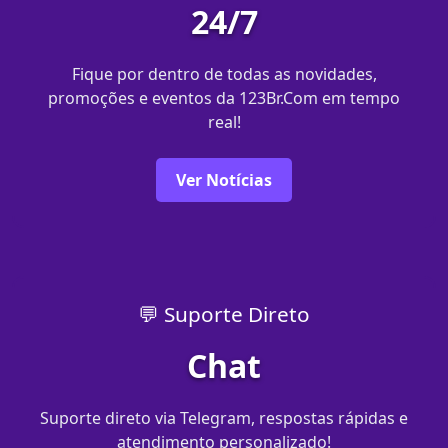
24/7
Fique por dentro de todas as novidades,
promoções e eventos da 123Br.Com em tempo
real!
Ver Notícias
💬 Suporte Direto
Chat
Suporte direto via Telegram, respostas rápidas e
atendimento personalizado!