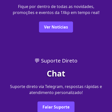
Fique por dentro de todas as novidades,
promoções e eventos da 1Xkp em tempo real!
Ver Notícias
💬 Suporte Direto
Chat
Suporte direto via Telegram, respostas rápidas e
atendimento personalizado!
Falar Suporte