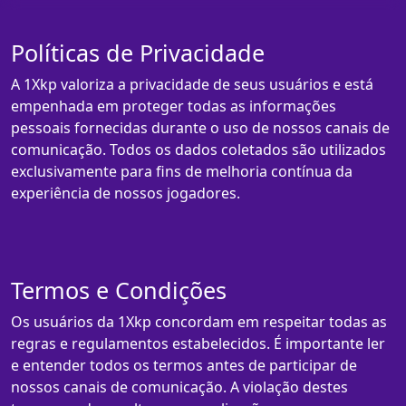
Políticas de Privacidade
A 1Xkp valoriza a privacidade de seus usuários e está
empenhada em proteger todas as informações
pessoais fornecidas durante o uso de nossos canais de
comunicação. Todos os dados coletados são utilizados
exclusivamente para fins de melhoria contínua da
experiência de nossos jogadores.
Termos e Condições
Os usuários da 1Xkp concordam em respeitar todas as
regras e regulamentos estabelecidos. É importante ler
e entender todos os termos antes de participar de
nossos canais de comunicação. A violação destes