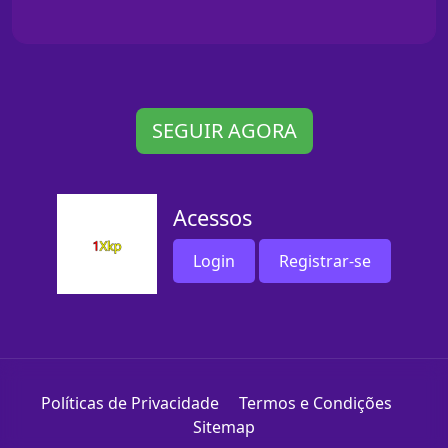
SEGUIR AGORA
Acessos
Login
Registrar-se
Políticas de Privacidade
Termos e Condições
Sitemap