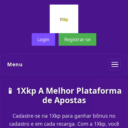
Login
Registrar-se
Menu
📱 1Xkp A Melhor Plataforma
de Apostas
Cadastre-se na 1Xkp para ganhar bônus no
cadastro e em cada recarga. Com a 1Xkp, você