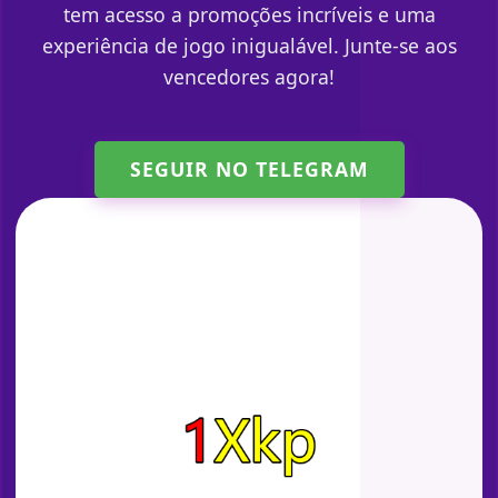
tem acesso a promoções incríveis e uma
experiência de jogo inigualável. Junte-se aos
vencedores agora!
SEGUIR NO TELEGRAM