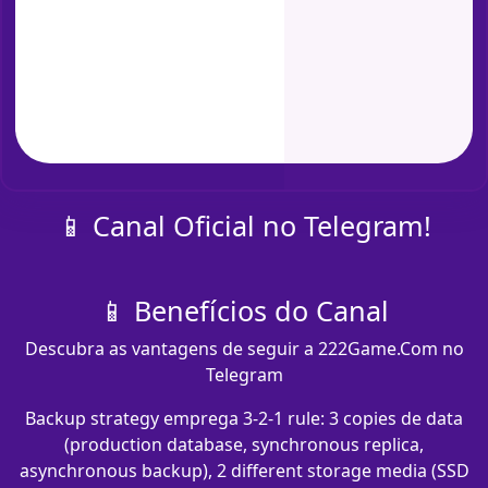
📱 Canal Oficial no Telegram!
📱 Benefícios do Canal
Descubra as vantagens de seguir a 222Game.Com no
Telegram
Backup strategy emprega 3-2-1 rule: 3 copies de data
(production database, synchronous replica,
asynchronous backup), 2 different storage media (SSD