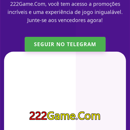
222Game.Com, você tem acesso a promoções
incríveis e uma experiência de jogo inigualável.
Junte-se aos vencedores agora!
SEGUIR NO TELEGRAM