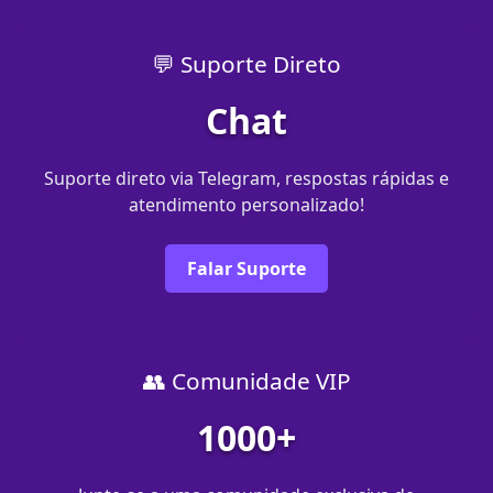
💬 Suporte Direto
Chat
Suporte direto via Telegram, respostas rápidas e
atendimento personalizado!
Falar Suporte
👥 Comunidade VIP
1000+