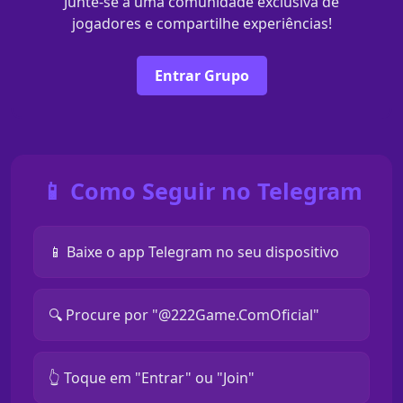
Junte-se a uma comunidade exclusiva de
jogadores e compartilhe experiências!
Entrar Grupo
📱 Como Seguir no Telegram
📱 Baixe o app Telegram no seu dispositivo
🔍 Procure por "@222Game.ComOficial"
👆 Toque em "Entrar" ou "Join"