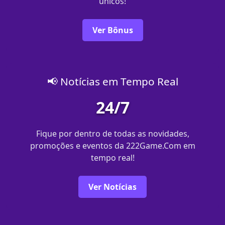
únicos!
Ver Bônus
📢 Notícias em Tempo Real
24/7
Fique por dentro de todas as novidades,
promoções e eventos da 222Game.Com em
tempo real!
Ver Notícias