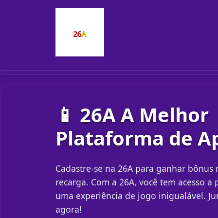
📱 26A A Melhor
Plataforma de A
Cadastre-se na 26A para ganhar bônus 
recarga. Com a 26A, você tem acesso a 
uma experiência de jogo inigualável. J
agora!