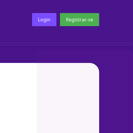
Login
Registrar-se