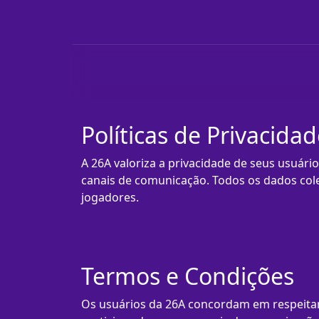
Políticas de Privacida
A 26A valoriza a privacidade de seus usuár
canais de comunicação. Todos os dados cole
jogadores.
Termos e Condições
Os usuários da 26A concordam em respeitar 