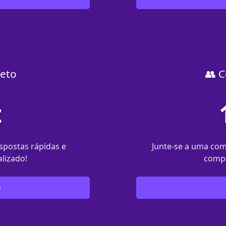
reto
👥 
t
espostas rápidas e
Junte-se a uma com
lizado!
compa
e