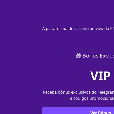
A plataforma de cassino ao vivo da 26
🎁 Bônus Exclu
VIP
Receba bônus exclusivos do Telegra
e códigos promocionai
Ver Bônus