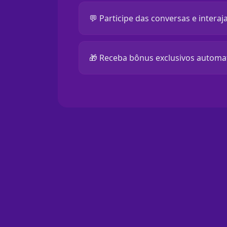
💬 Participe das conversas e interaj
🎁 Receba bônus exclusivos autom