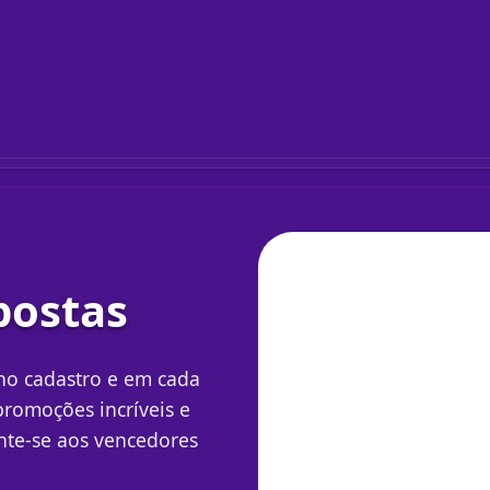
postas
no cadastro e em cada
promoções incríveis e
unte-se aos vencedores