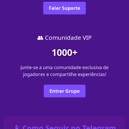
Falar Suporte
👥 Comunidade VIP
1000+
Junte-se a uma comunidade exclusiva de
jogadores e compartilhe experiências!
Entrar Grupo
📱 Como Seguir no Telegram