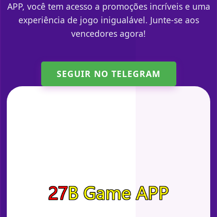
APP, você tem acesso a promoções incríveis e uma
experiência de jogo inigualável. Junte-se aos
vencedores agora!
SEGUIR NO TELEGRAM