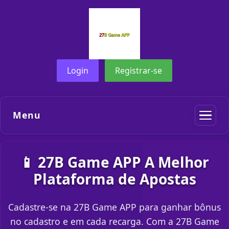
Login
Registrar-se
Menu
📱 27B Game APP A Melhor
Plataforma de Apostas
Cadastre-se na 27B Game APP para ganhar bônus
no cadastro e em cada recarga. Com a 27B Game