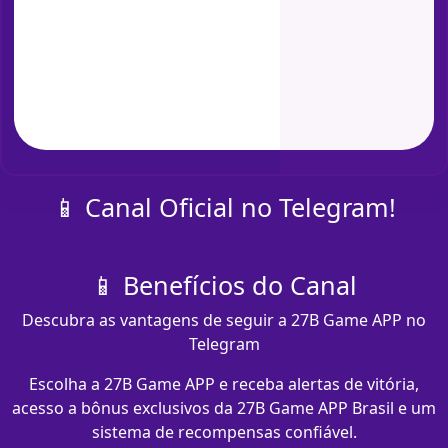
📱 Canal Oficial no Telegram!
📱 Benefícios do Canal
Descubra as vantagens de seguir a 27B Game APP no
Telegram
Escolha a 27B Game APP e receba alertas de vitória,
acesso a bônus exclusivos da 27B Game APP Brasil e um
sistema de recompensas confiável.