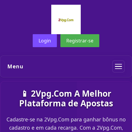
Login
Registrar-se
Menu
📱 2Vpg.Com A Melhor
Plataforma de Apostas
Cadastre-se na 2Vpg.Com para ganhar bônus no
cadastro e em cada recarga. Com a 2Vpg.Com,