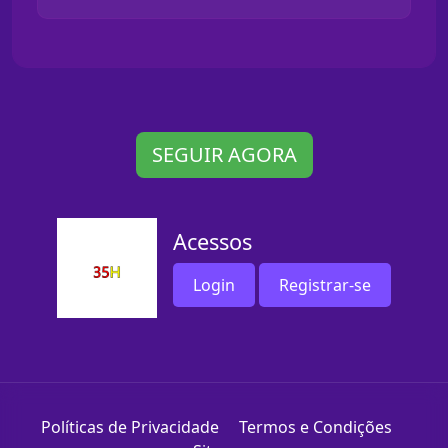
SEGUIR AGORA
Acessos
Login
Registrar-se
Políticas de Privacidade
Termos e Condições