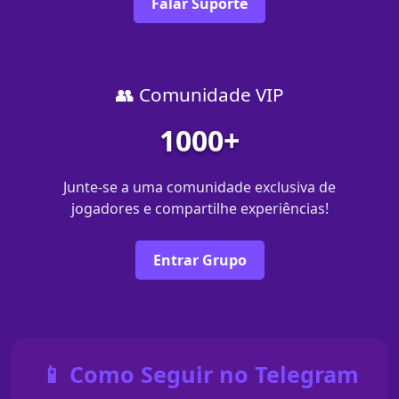
Falar Suporte
👥 Comunidade VIP
1000+
Junte-se a uma comunidade exclusiva de
jogadores e compartilhe experiências!
Entrar Grupo
📱 Como Seguir no Telegram