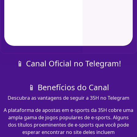
📱 Canal Oficial no Telegram!
📱 Benefícios do Canal
Descubra as vantagens de seguir a 35H no Telegram
A plataforma de apostas em e-sports da 35H cobre uma
ampla gama de jogos populares de e-sports. Alguns
dos títulos proeminentes de e-sports que você pode
esperar encontrar no site deles incluem