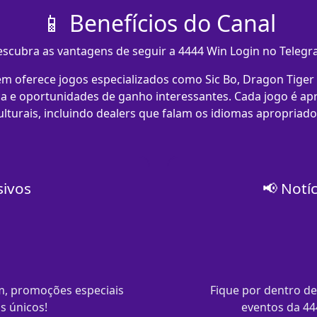
📱 Benefícios do Canal
scubra as vantagens de seguir a 4444 Win Login no Teleg
m oferece jogos especializados como Sic Bo, Dragon Tiger e 
ca e oportunidades de ganho interessantes. Cada jogo é ap
ulturais, incluindo dealers que falam os idiomas apropriado
sivos
📢 Notí
m, promoções especiais
Fique por dentro d
s únicos!
eventos da 44