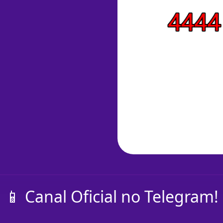
📱 Canal Oficial no Telegram!