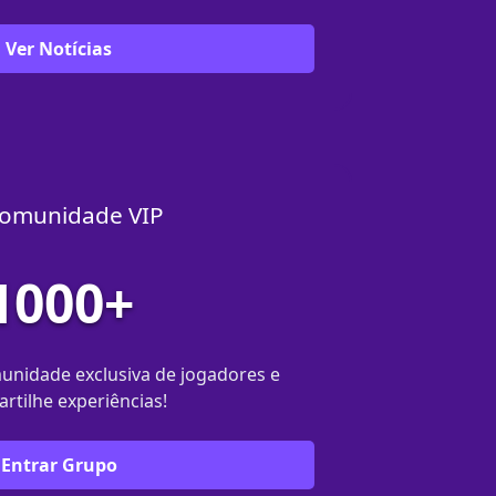
Ver Notícias
Comunidade VIP
1000+
unidade exclusiva de jogadores e
rtilhe experiências!
Entrar Grupo