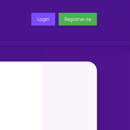
Login
Registrar-se