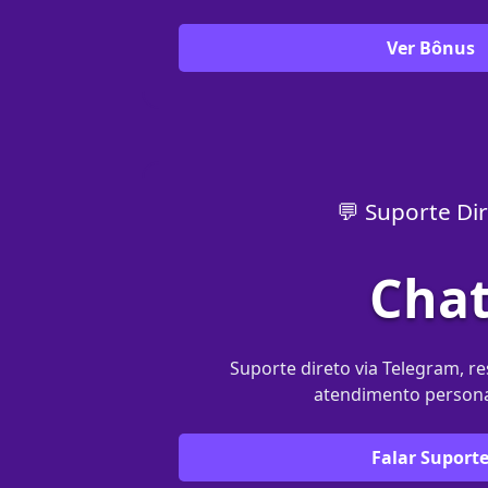
Ver Bônus
💬 Suporte Di
Cha
Suporte direto via Telegram, r
atendimento persona
Falar Suport