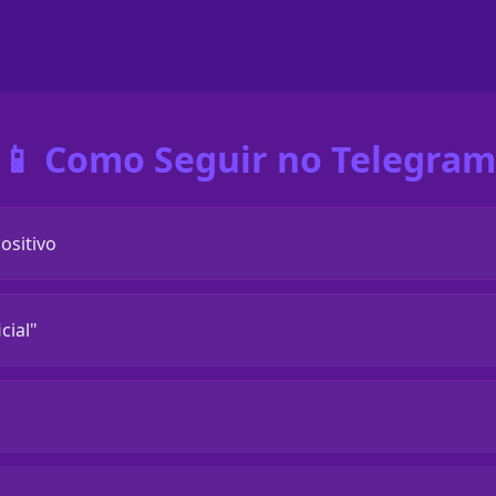
📱 Como Seguir no Telegram
ositivo
cial"