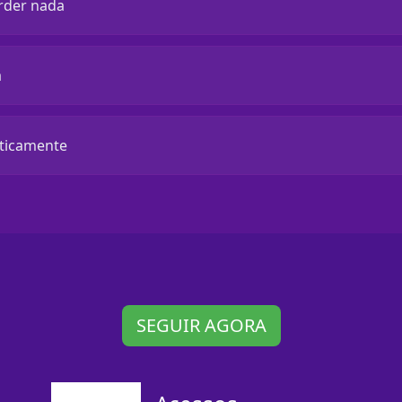
erder nada
a
aticamente
SEGUIR AGORA