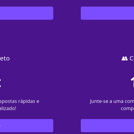
reto
👥 
t
espostas rápidas e
Junte-se a uma com
lizado!
compa
e