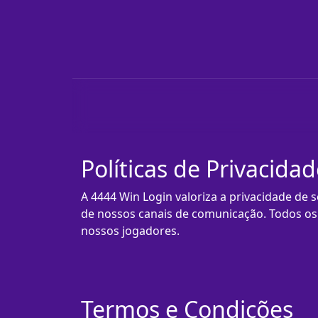
Políticas de Privacida
A 4444 Win Login valoriza a privacidade de
de nossos canais de comunicação. Todos os 
nossos jogadores.
Termos e Condições