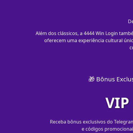
De
Além dos clássicos, a 4444 Win Login també
oferecem uma experiência cultural úni
c
🎁 Bônus Exclu
VIP
Receba bônus exclusivos do Telegra
e códigos promocionai