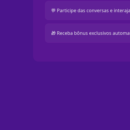
💬 Participe das conversas e interaj
🎁 Receba bônus exclusivos autom