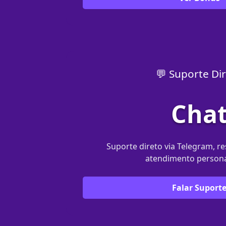
💬 Suporte Di
Cha
Suporte direto via Telegram, r
atendimento persona
Falar Suport