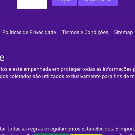
Políticas de Privacidade
Termos e Condições
Sitemap
de
ários e está empenhada em proteger todas as informações 
os coletados são utilizados exclusivamente para fins de m
r todas as regras e regulamentos estabelecidos. É import