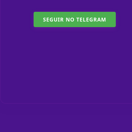
SEGUIR NO TELEGRAM