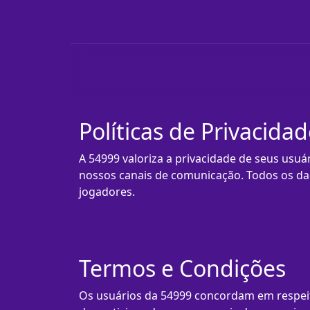
Políticas de Privacida
A 54999 valoriza a privacidade de seus usu
nossos canais de comunicação. Todos os dad
jogadores.
Termos e Condições
Os usuários da 54999 concordam em respeita