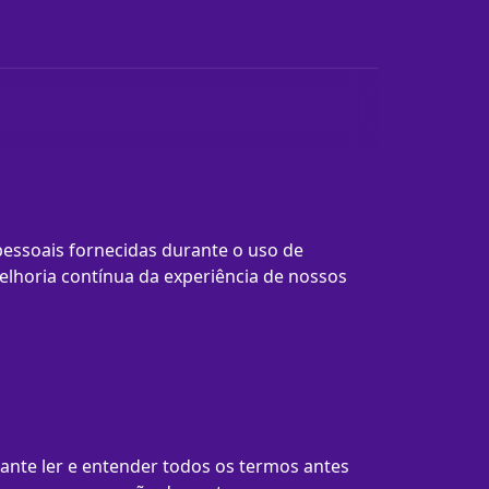
pessoais fornecidas durante o uso de
elhoria contínua da experiência de nossos
ante ler e entender todos os termos antes