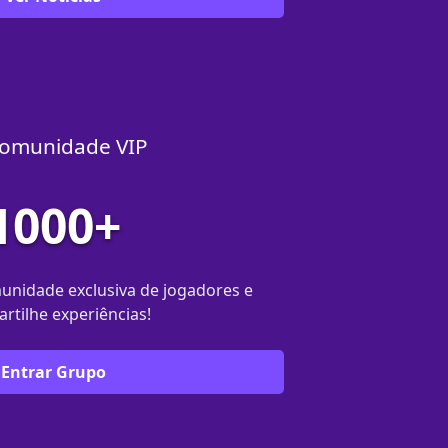
Comunidade VIP
1000+
unidade exclusiva de jogadores e
rtilhe experiências!
Entrar Grupo