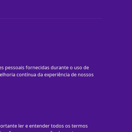
es pessoais fornecidas durante o uso de
elhoria contínua da experiência de nossos
ortante ler e entender todos os termos