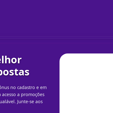
elhor
postas
ônus no cadastro e em
m acesso a promoções
ualável. Junte-se aos