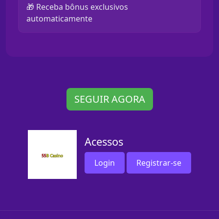
🎁 Receba bônus exclusivos
automaticamente
SEGUIR AGORA
Acessos
Login
Registrar-se