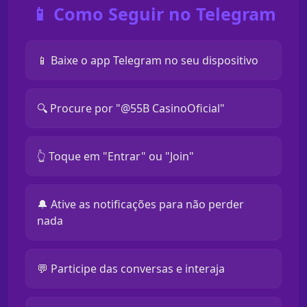
📱 Como Seguir no Telegram
📱 Baixe o app Telegram no seu dispositivo
🔍 Procure por "@55B CasinoOficial"
👆 Toque em "Entrar" ou "Join"
🔔 Ative as notificações para não perder
nada
💬 Participe das conversas e interaja