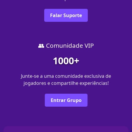
Falar Suporte
👥 Comunidade VIP
1000+
Junte-se a uma comunidade exclusiva de
jogadores e compartilhe experiências!
Entrar Grupo