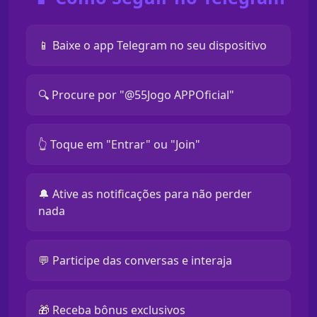
📱 Baixe o app Telegram no seu dispositivo
🔍 Procure por "@55Jogo APPOficial"
👆 Toque em "Entrar" ou "Join"
🔔 Ative as notificações para não perder
nada
💬 Participe das conversas e interaja
🎁 Receba bônus exclusivos