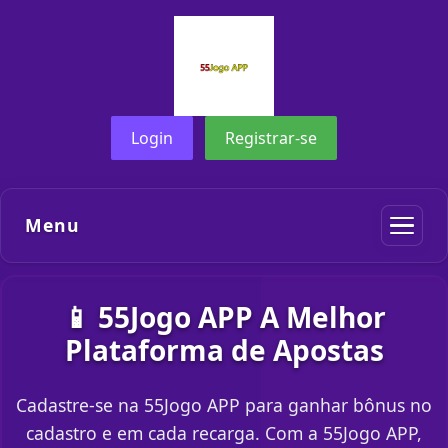
Login
Registrar-se
Menu
📱 55Jogo APP A Melhor
Plataforma de Apostas
Cadastre-se na 55Jogo APP para ganhar bônus no
cadastro e em cada recarga. Com a 55Jogo APP,