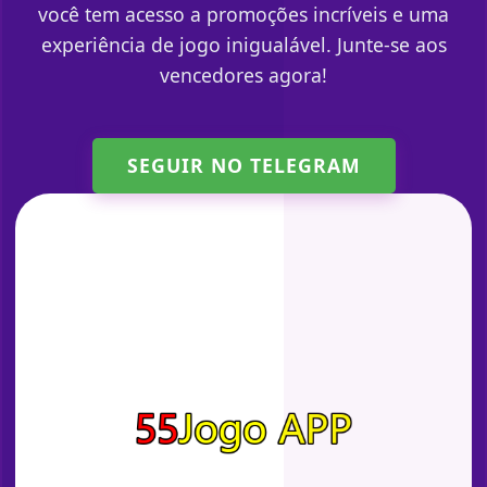
você tem acesso a promoções incríveis e uma
experiência de jogo inigualável. Junte-se aos
vencedores agora!
SEGUIR NO TELEGRAM