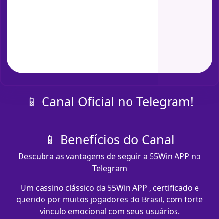
📱 Canal Oficial no Telegram!
📱 Benefícios do Canal
Descubra as vantagens de seguir a 55Win APP no
Telegram
Um cassino clássico da 55Win APP , certificado e
querido por muitos jogadores do Brasil, com forte
vínculo emocional com seus usuários.