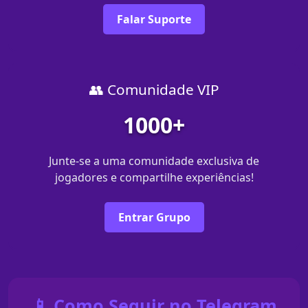
Falar Suporte
👥 Comunidade VIP
1000+
Junte-se a uma comunidade exclusiva de
jogadores e compartilhe experiências!
Entrar Grupo
📱 Como Seguir no Telegram