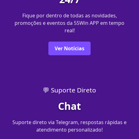
Fique por dentro de todas as novidades,
promoções e eventos da 55Win APP em tempo
real!
Ver Notícias
💬 Suporte Direto
Chat
Suporte direto via Telegram, respostas rápidas e
atendimento personalizado!