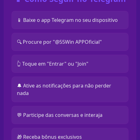
📱 Baixe o app Telegram no seu dispositivo
🔍 Procure por "@55Win APPOficial"
👆 Toque em "Entrar" ou "Join"
🔔 Ative as notificações para não perder
nada
💬 Participe das conversas e interaja
🎁 Receba bônus exclusivos