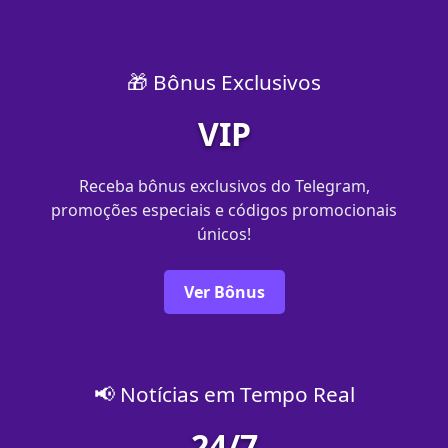
🎁 Bônus Exclusivos
VIP
Receba bônus exclusivos do Telegram,
promoções especiais e códigos promocionais
únicos!
Ver Bônus
📢 Notícias em Tempo Real
24/7