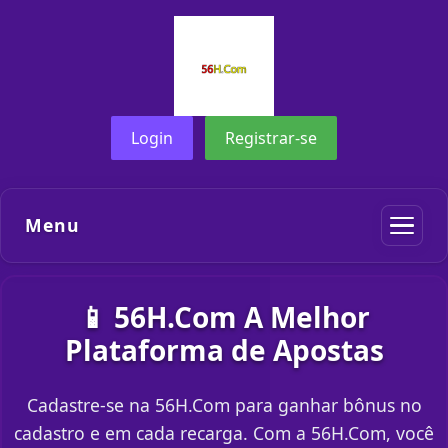
Login
Registrar-se
Menu
📱 56H.Com A Melhor
Plataforma de Apostas
Cadastre-se na 56H.Com para ganhar bônus no
cadastro e em cada recarga. Com a 56H.Com, você