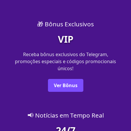
🎁 Bônus Exclusivos
VIP
Receba bônus exclusivos do Telegram,
promoções especiais e códigos promocionais
únicos!
Ver Bônus
📢 Notícias em Tempo Real
24/7