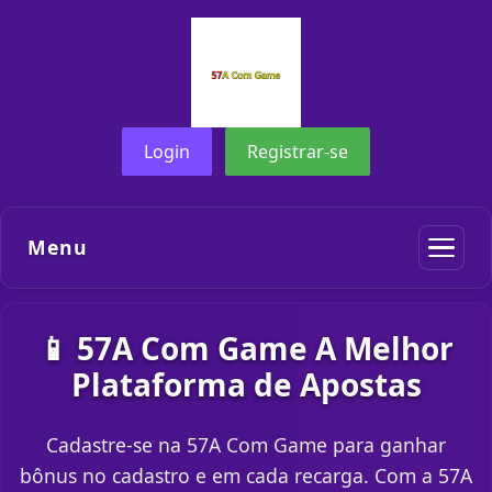
Login
Registrar-se
Menu
📱 57A Com Game A Melhor
Plataforma de Apostas
Cadastre-se na 57A Com Game para ganhar
bônus no cadastro e em cada recarga. Com a 57A