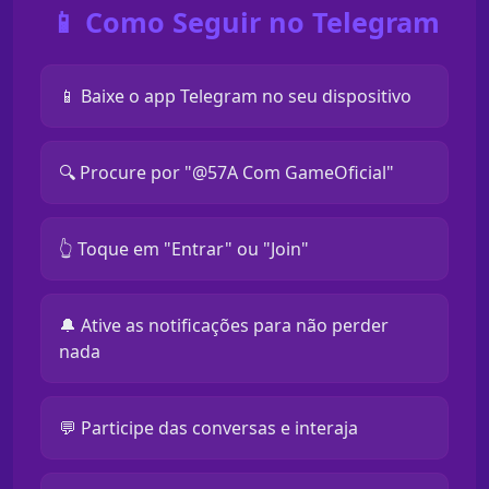
📱 Como Seguir no Telegram
📱 Baixe o app Telegram no seu dispositivo
🔍 Procure por "@57A Com GameOficial"
👆 Toque em "Entrar" ou "Join"
🔔 Ative as notificações para não perder
nada
💬 Participe das conversas e interaja