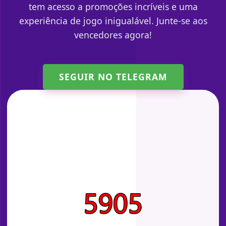
tem acesso a promoções incríveis e uma
experiência de jogo inigualável. Junte-se aos
vencedores agora!
SEGUIR NO TELEGRAM