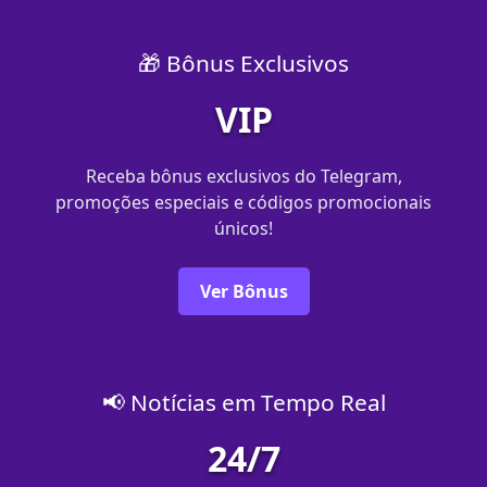
🎁 Bônus Exclusivos
VIP
Receba bônus exclusivos do Telegram,
promoções especiais e códigos promocionais
únicos!
Ver Bônus
📢 Notícias em Tempo Real
24/7