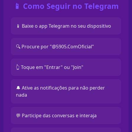
📱 Como Seguir no Telegram
📱 Baixe o app Telegram no seu dispositivo
🔍 Procure por "@5905.ComOficial"
👆 Toque em "Entrar" ou "Join"
🔔 Ative as notificações para não perder
nada
💬 Participe das conversas e interaja