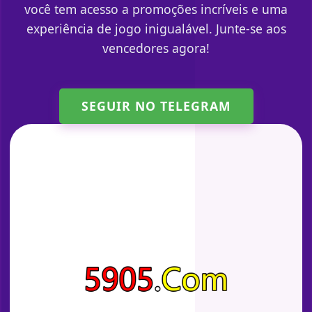
você tem acesso a promoções incríveis e uma
experiência de jogo inigualável. Junte-se aos
vencedores agora!
SEGUIR NO TELEGRAM