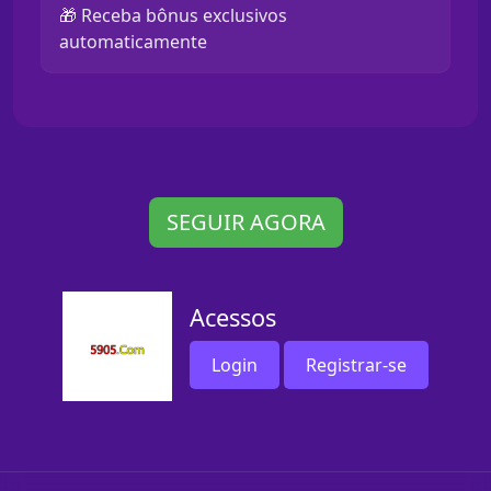
🎁 Receba bônus exclusivos
automaticamente
SEGUIR AGORA
Acessos
Login
Registrar-se