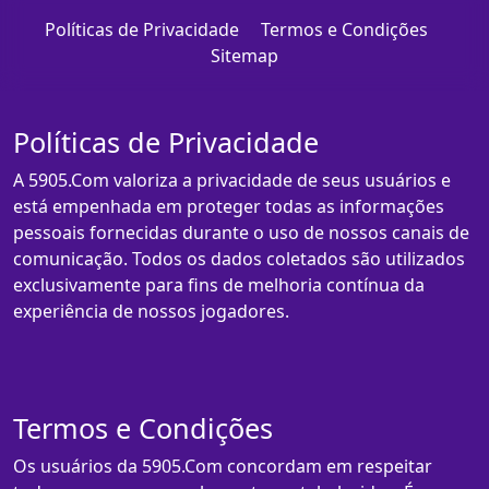
Políticas de Privacidade
Termos e Condições
Sitemap
Políticas de Privacidade
A 5905.Com valoriza a privacidade de seus usuários e
está empenhada em proteger todas as informações
pessoais fornecidas durante o uso de nossos canais de
comunicação. Todos os dados coletados são utilizados
exclusivamente para fins de melhoria contínua da
experiência de nossos jogadores.
Termos e Condições
Os usuários da 5905.Com concordam em respeitar