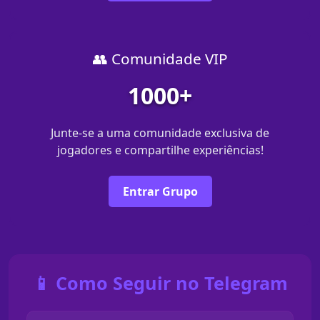
👥 Comunidade VIP
1000+
Junte-se a uma comunidade exclusiva de
jogadores e compartilhe experiências!
Entrar Grupo
📱 Como Seguir no Telegram