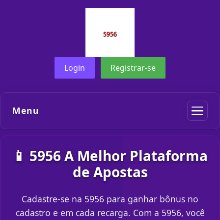
Login
Registrar-se
Menu
📱 5956 A Melhor Plataforma
de Apostas
Cadastre-se na 5956 para ganhar bônus no
cadastro e em cada recarga. Com a 5956, você