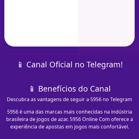
📱 Canal Oficial no Telegram!
📱 Benefícios do Canal
Descubra as vantagens de seguir a 5956 no Telegram
5956 é uma das marcas mais conhecidas na indústria
brasileira de jogos de azar. 5956 Online Com oferece a
experiência de apostas em jogos mais confortável.