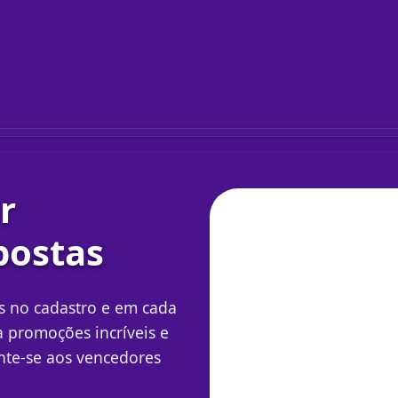
r
postas
s no cadastro e em cada
 promoções incríveis e
unte-se aos vencedores