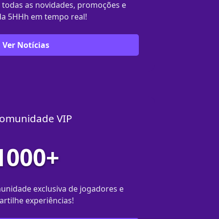
e todas as novidades, promoções e
da 5HHh em tempo real!
Ver Notícias
Comunidade VIP
1000+
unidade exclusiva de jogadores e
rtilhe experiências!