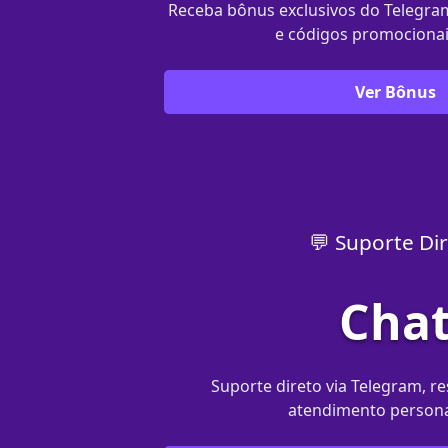
Receba bônus exclusivos do Telegra
e códigos promocionai
Ver Bônus
💬 Suporte Di
Cha
Suporte direto via Telegram, r
atendimento persona