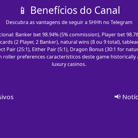
📱 Benefícios do Canal
Descubra as vantagens de seguir a 5HHh no Telegram
onal: Banker bet 98.94% (5% commission), Player bet 98.76
4 cards (2 Player, 2 Banker), natural wins (8 ou 9 total), ta
t Pair (25:1), Either Pair (5:1), Dragon Bonus (30:1 for nat
ller preferences característicos deste game historically
luxury casinos.
sivos
📢 Notí