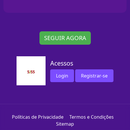
SEGUIR AGORA
Acessos
Login
Registrar-se
Políticas de Privacidade
Termos e Condições
Sitemap