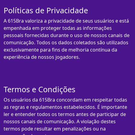
Políticas de Privacidade
A 615Bra valoriza a privacidade de seus usuários e está
empenhada em proteger todas as informações
pessoais fornecidas durante o uso de nossos canais de
comunicação. Todos os dados coletados são utilizados
exclusivamente para fins de melhoria contínua da
experiência de nossos jogadores.
Termos e Condições
Os usuários da 615Bra concordam em respeitar todas
as regras e regulamentos estabelecidos. É importante
ler e entender todos os termos antes de participar de
nossos canais de comunicação. A violação destes
termos pode resultar em penalizações ou na