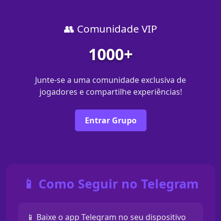
👥 Comunidade VIP
1000+
Junte-se a uma comunidade exclusiva de
jogadores e compartilhe experiências!
Entrar Grupo
📱 Como Seguir no Telegram
📱 Baixe o app Telegram no seu dispositivo