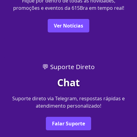
Fique por dentro de todas as novidades,
promoções e eventos da 615Bra em tempo real!
Ver Notícias
💬 Suporte Direto
Chat
Suporte direto via Telegram, respostas rápidas e
atendimento personalizado!
Falar Suporte