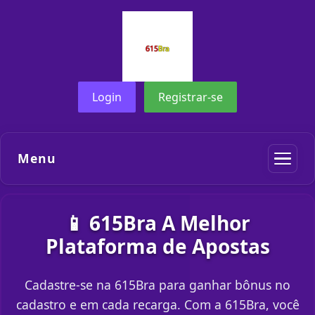
Login
Registrar-se
Menu
📱 615Bra A Melhor
Plataforma de Apostas
Cadastre-se na 615Bra para ganhar bônus no
cadastro e em cada recarga. Com a 615Bra, você