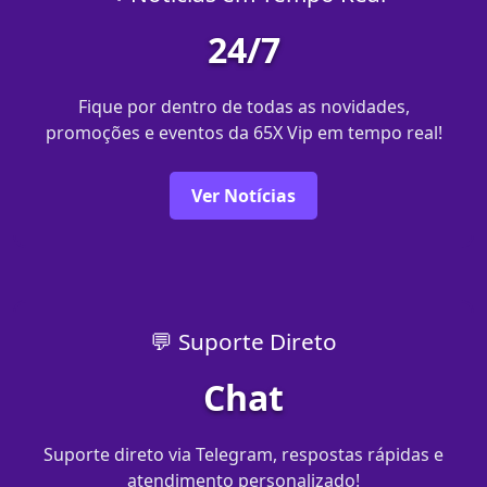
24/7
Fique por dentro de todas as novidades,
promoções e eventos da 65X Vip em tempo real!
Ver Notícias
💬 Suporte Direto
Chat
Suporte direto via Telegram, respostas rápidas e
atendimento personalizado!