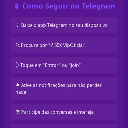
📱 Como Seguir no Telegram
📱 Baixe o app Telegram no seu dispositivo
🔍 Procure por "@65X VipOficial"
👆 Toque em "Entrar" ou "Join"
🔔 Ative as notificações para não perder
nada
💬 Participe das conversas e interaja