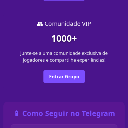
👥 Comunidade VIP
1000+
Junte-se a uma comunidade exclusiva de
jogadores e compartilhe experiências!
Entrar Grupo
📱 Como Seguir no Telegram