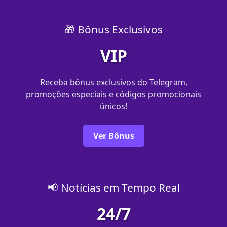
🎁 Bônus Exclusivos
VIP
Receba bônus exclusivos do Telegram,
promoções especiais e códigos promocionais
únicos!
Ver Bônus
📢 Notícias em Tempo Real
24/7