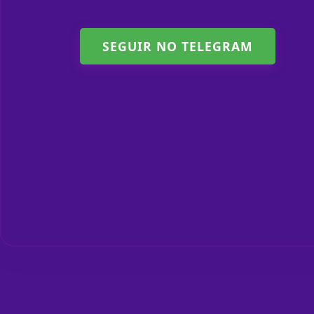
SEGUIR NO TELEGRAM