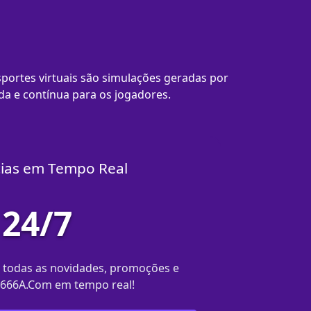
portes virtuais são simulações geradas por
a e contínua para os jogadores.
cias em Tempo Real
24/7
e todas as novidades, promoções e
 666A.Com em tempo real!