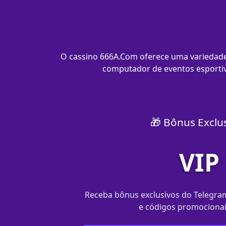
O cassino 666A.Com oferece uma variedade 
computador de eventos esportiv
🎁 Bônus Exclu
VIP
Receba bônus exclusivos do Telegra
e códigos promocionai