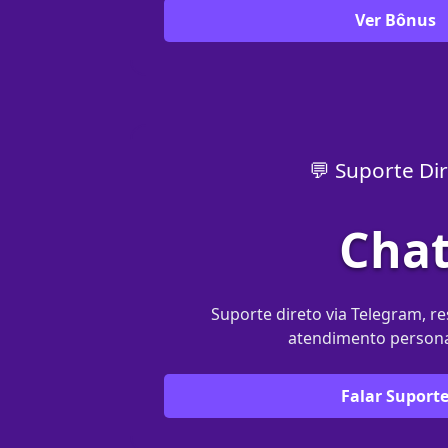
Ver Bônus
💬 Suporte Di
Cha
Suporte direto via Telegram, r
atendimento persona
Falar Suport