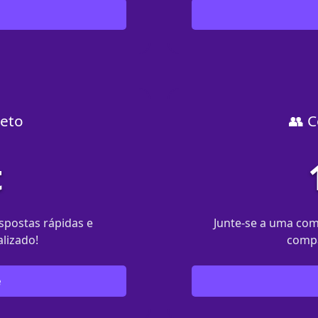
reto
👥 
t
espostas rápidas e
Junte-se a uma com
lizado!
compa
e