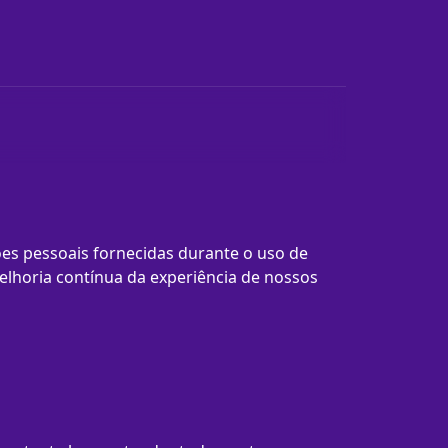
es pessoais fornecidas durante o uso de
elhoria contínua da experiência de nossos