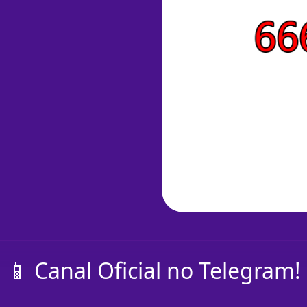
📱 Canal Oficial no Telegram!