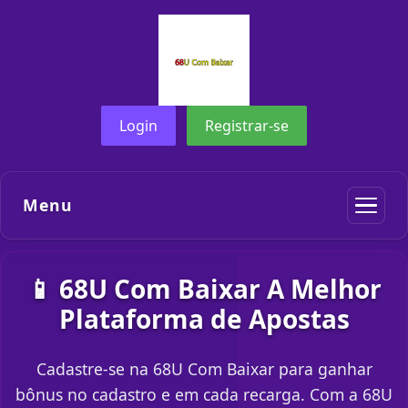
Login
Registrar-se
Menu
📱 68U Com Baixar A Melhor
Plataforma de Apostas
Cadastre-se na 68U Com Baixar para ganhar
bônus no cadastro e em cada recarga. Com a 68U