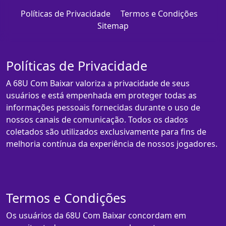
Políticas de Privacidade
Termos e Condições
Sitemap
Políticas de Privacidade
A 68U Com Baixar valoriza a privacidade de seus
usuários e está empenhada em proteger todas as
informações pessoais fornecidas durante o uso de
nossos canais de comunicação. Todos os dados
coletados são utilizados exclusivamente para fins de
melhoria contínua da experiência de nossos jogadores.
Termos e Condições
Os usuários da 68U Com Baixar concordam em