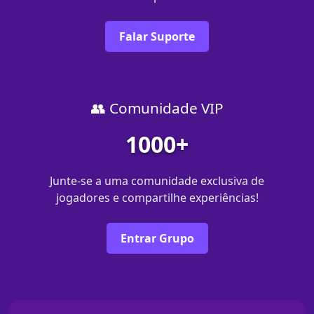
Falar Suporte
👥 Comunidade VIP
1000+
Junte-se a uma comunidade exclusiva de
jogadores e compartilhe experiências!
Entrar Grupo