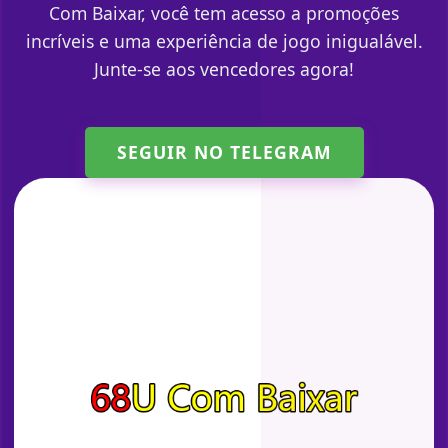
Com Baixar, você tem acesso a promoções
incríveis e uma experiência de jogo inigualável.
Junte-se aos vencedores agora!
SEGUIR NO TELEGRAM