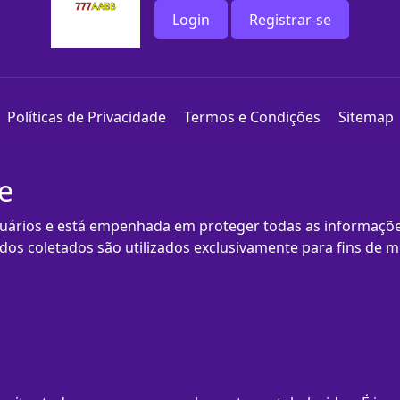
Login
Registrar-se
Políticas de Privacidade
Termos e Condições
Sitemap
de
usuários e está empenhada em proteger todas as informaçõe
os coletados são utilizados exclusivamente para fins de m