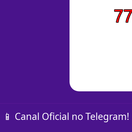
📱 Canal Oficial no Telegram!