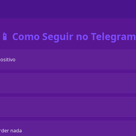
📱 Como Seguir no Telegram
ositivo
erder nada