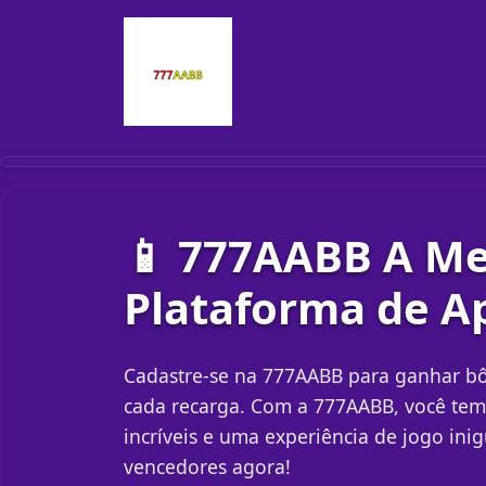
📱 777AABB A Me
Plataforma de A
Cadastre-se na 777AABB para ganhar b
cada recarga. Com a 777AABB, você te
incríveis e uma experiência de jogo inig
vencedores agora!