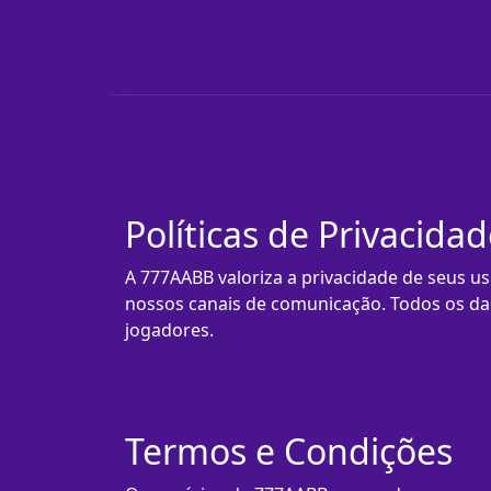
Políticas de Privacida
A 777AABB valoriza a privacidade de seus 
nossos canais de comunicação. Todos os dad
jogadores.
Termos e Condições