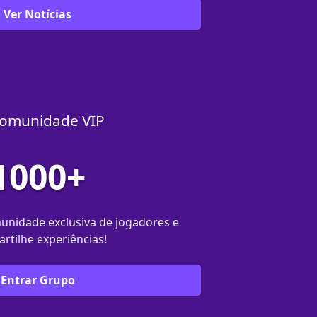
Ver Notícias
Comunidade VIP
1000+
unidade exclusiva de jogadores e
rtilhe experiências!
Entrar Grupo