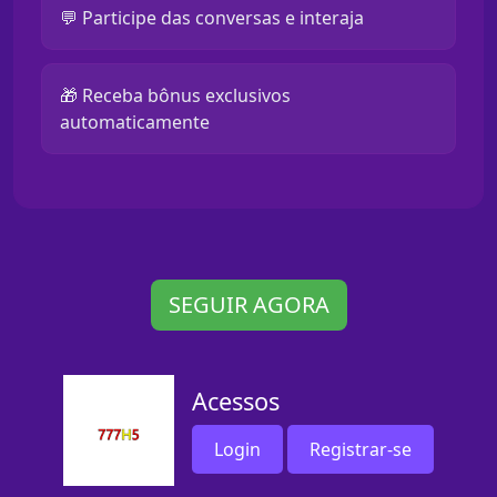
💬 Participe das conversas e interaja
🎁 Receba bônus exclusivos
automaticamente
SEGUIR AGORA
Acessos
Login
Registrar-se