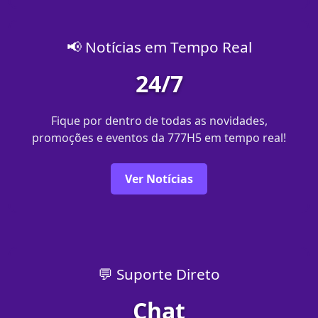
📢 Notícias em Tempo Real
24/7
Fique por dentro de todas as novidades,
promoções e eventos da 777H5 em tempo real!
Ver Notícias
💬 Suporte Direto
Chat