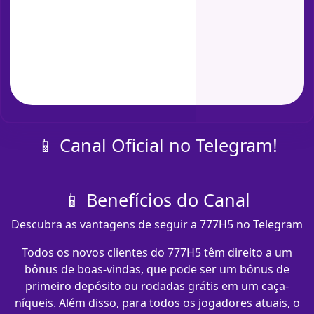
📱 Canal Oficial no Telegram!
📱 Benefícios do Canal
Descubra as vantagens de seguir a 777H5 no Telegram
Todos os novos clientes do 777H5 têm direito a um
bônus de boas-vindas, que pode ser um bônus de
primeiro depósito ou rodadas grátis em um caça-
níqueis. Além disso, para todos os jogadores atuais, o