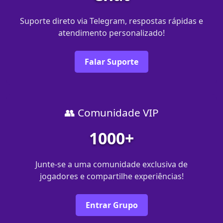
Suporte direto via Telegram, respostas rápidas e
atendimento personalizado!
Falar Suporte
👥 Comunidade VIP
1000+
Junte-se a uma comunidade exclusiva de
jogadores e compartilhe experiências!
Entrar Grupo