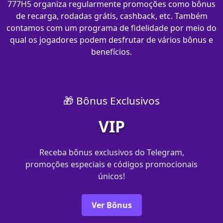
777H5 organiza regularmente promoções como bônus
de recarga, rodadas grátis, cashback, etc. Também
contamos com um programa de fidelidade por meio do
qual os jogadores podem desfrutar de vários bônus e
benefícios.
🎁 Bônus Exclusivos
VIP
Receba bônus exclusivos do Telegram,
promoções especiais e códigos promocionais
únicos!
Ver Bônus