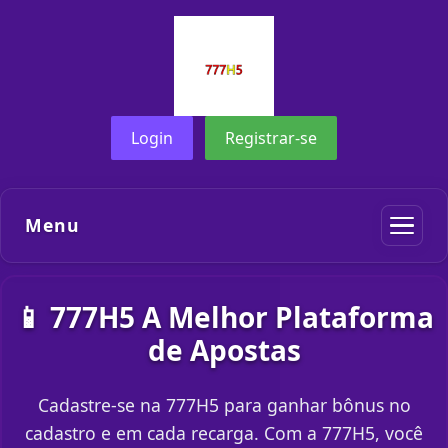
Login
Registrar-se
Menu
📱 777H5 A Melhor Plataforma
de Apostas
Cadastre-se na 777H5 para ganhar bônus no
cadastro e em cada recarga. Com a 777H5, você