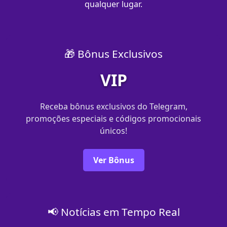
qualquer lugar.
🎁 Bônus Exclusivos
VIP
Receba bônus exclusivos do Telegram,
promoções especiais e códigos promocionais
únicos!
Ver Bônus
📢 Notícias em Tempo Real