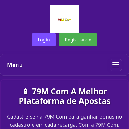
Login
Registrar-se
Menu
📱 79M Com A Melhor
Plataforma de Apostas
Cadastre-se na 79M Com para ganhar bônus no
cadastro e em cada recarga. Com a 79M Com,