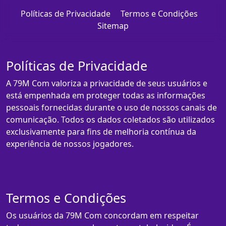
Políticas de Privacidade
Termos e Condições
Sitemap
Políticas de Privacidade
A 79M Com valoriza a privacidade de seus usuários e
está empenhada em proteger todas as informações
pessoais fornecidas durante o uso de nossos canais de
comunicação. Todos os dados coletados são utilizados
exclusivamente para fins de melhoria contínua da
experiência de nossos jogadores.
Termos e Condições
Os usuários da 79M Com concordam em respeitar