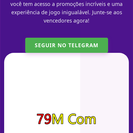
você tem acesso a promoções incríveis e uma
experiência de jogo inigualável. Junte-se aos
vencedores agora!
SEGUIR NO TELEGRAM