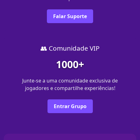
Falar Suporte
👥 Comunidade VIP
1000+
Junte-se a uma comunidade exclusiva de
jogadores e compartilhe experiências!
Entrar Grupo