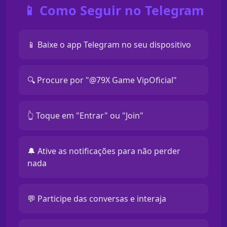
📱 Como Seguir no Telegram
📱 Baixe o app Telegram no seu dispositivo
🔍 Procure por "@79X Game VipOficial"
👆 Toque em "Entrar" ou "Join"
🔔 Ative as notificações para não perder
nada
💬 Participe das conversas e interaja