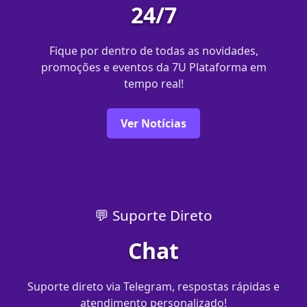
24/7
Fique por dentro de todas as novidades,
promoções e eventos da 7U Plataforma em
tempo real!
Ver Notícias
💬 Suporte Direto
Chat
Suporte direto via Telegram, respostas rápidas e
atendimento personalizado!