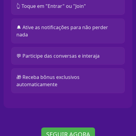
👆 Toque em "Entrar" ou "Join"
🔔 Ative as notificações para não perder
nada
💬 Participe das conversas e interaja
🎁 Receba bônus exclusivos
automaticamente
SEGUIR AGORA