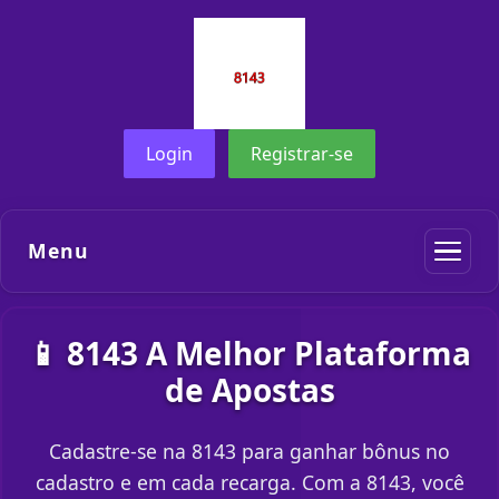
Login
Registrar-se
Menu
📱 8143 A Melhor Plataforma
de Apostas
Cadastre-se na 8143 para ganhar bônus no
cadastro e em cada recarga. Com a 8143, você