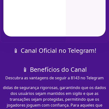
📱 Canal Oficial no Telegram!
📱 Benefícios do Canal
Descubra as vantagens de seguir a 8143 no Telegram
didas de segurança rigorosas, garantindo que os dados
dos usuários sejam mantidos em sigilo e que as
transações sejam protegidas, permitindo que os
jogadores joguem com confiança. Para aqueles que