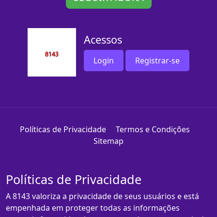
Acessos
Login
Registrar-se
Políticas de Privacidade
Termos e Condições
Sitemap
Políticas de Privacidade
A 8143 valoriza a privacidade de seus usuários e está
empenhada em proteger todas as informações