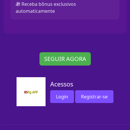
🎁 Receba bônus exclusivos
automaticamente
SEGUIR AGORA
Acessos
Login
Registrar-se