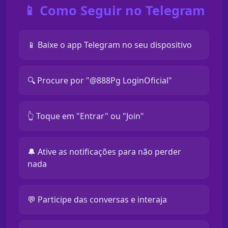
📱 Como Seguir no Telegram
📱 Baixe o app Telegram no seu dispositivo
🔍 Procure por "@888Pg LoginOficial"
👆 Toque em "Entrar" ou "Join"
🔔 Ative as notificações para não perder
nada
💬 Participe das conversas e interaja