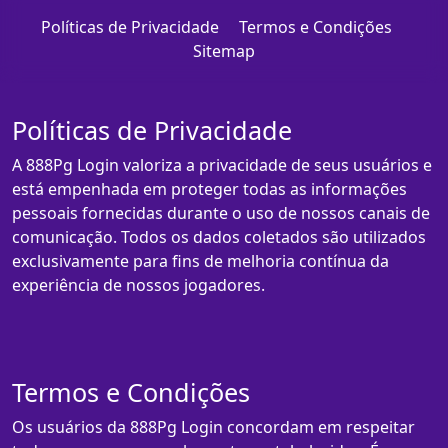
Políticas de Privacidade
Termos e Condições
Sitemap
Políticas de Privacidade
A 888Pg Login valoriza a privacidade de seus usuários e
está empenhada em proteger todas as informações
pessoais fornecidas durante o uso de nossos canais de
comunicação. Todos os dados coletados são utilizados
exclusivamente para fins de melhoria contínua da
experiência de nossos jogadores.
Termos e Condições
Os usuários da 888Pg Login concordam em respeitar