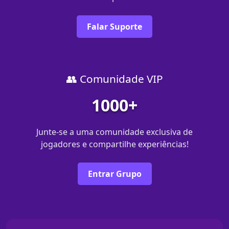
Falar Suporte
👥 Comunidade VIP
1000+
Junte-se a uma comunidade exclusiva de
jogadores e compartilhe experiências!
Entrar Grupo