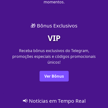
momentos.
🎁 Bônus Exclusivos
VIP
Receba bônus exclusivos do Telegram,
promoções especiais e códigos promocionais
únicos!
Ver Bônus
📢 Notícias em Tempo Real