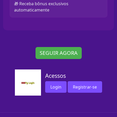
🎁 Receba bônus exclusivos
automaticamente
SEGUIR AGORA
Acessos
Login
Registrar-se