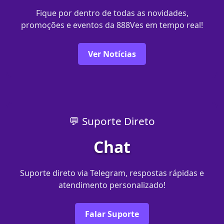
Fique por dentro de todas as novidades,
promoções e eventos da 888Ves em tempo real!
Ver Notícias
💬 Suporte Direto
Chat
Suporte direto via Telegram, respostas rápidas e
atendimento personalizado!
Falar Suporte