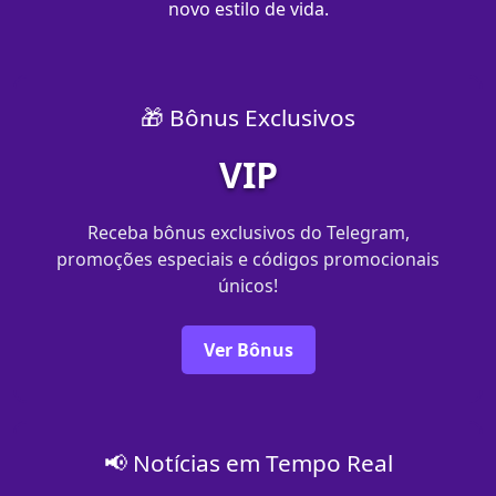
novo estilo de vida.
🎁 Bônus Exclusivos
VIP
Receba bônus exclusivos do Telegram,
promoções especiais e códigos promocionais
únicos!
Ver Bônus
📢 Notícias em Tempo Real