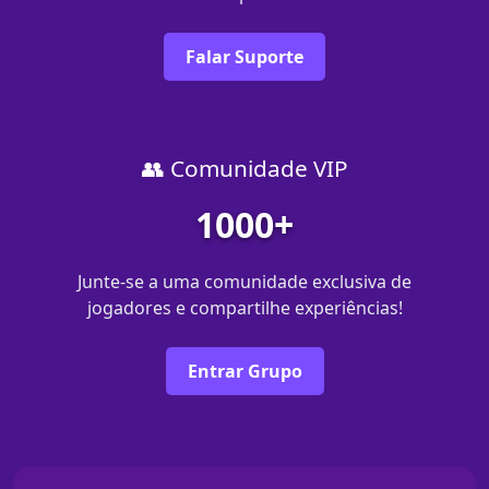
Falar Suporte
👥 Comunidade VIP
1000+
Junte-se a uma comunidade exclusiva de
jogadores e compartilhe experiências!
Entrar Grupo