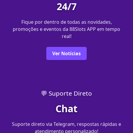
24/7
Fique por dentro de todas as novidades,
promoções e eventos da 88Slots APP em tempo
real!
Ver Notícias
💬 Suporte Direto
Chat
Suporte direto via Telegram, respostas rápidas e
atendimento personalizado!