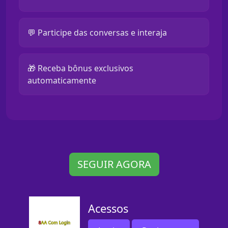
💬 Participe das conversas e interaja
🎁 Receba bônus exclusivos
automaticamente
SEGUIR AGORA
Acessos