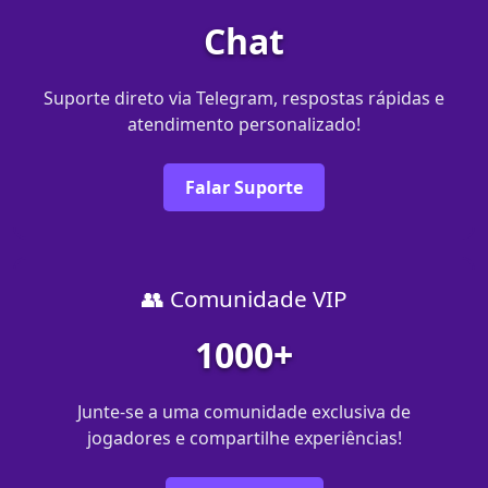
Chat
Suporte direto via Telegram, respostas rápidas e
atendimento personalizado!
Falar Suporte
👥 Comunidade VIP
1000+
Junte-se a uma comunidade exclusiva de
jogadores e compartilhe experiências!