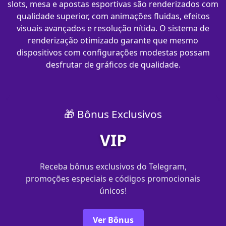
slots, mesa e apostas esportivas são renderizados com
qualidade superior, com animações fluidas, efeitos
visuais avançados e resolução nítida. O sistema de
renderização otimizado garante que mesmo
dispositivos com configurações modestas possam
desfrutar de gráficos de qualidade.
🎁 Bônus Exclusivos
VIP
Receba bônus exclusivos do Telegram,
promoções especiais e códigos promocionais
únicos!
Ver Bônus