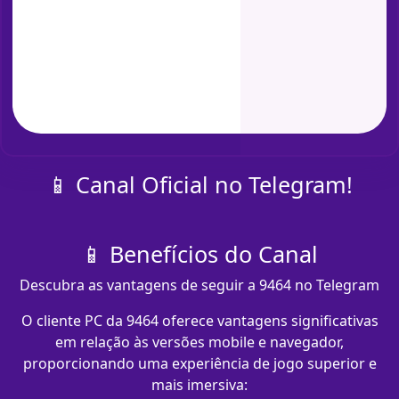
📱 Canal Oficial no Telegram!
📱 Benefícios do Canal
Descubra as vantagens de seguir a 9464 no Telegram
O cliente PC da 9464 oferece vantagens significativas
em relação às versões mobile e navegador,
proporcionando uma experiência de jogo superior e
mais imersiva: