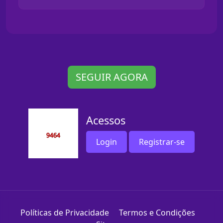
SEGUIR AGORA
Acessos
Login
Registrar-se
Políticas de Privacidade
Termos e Condições