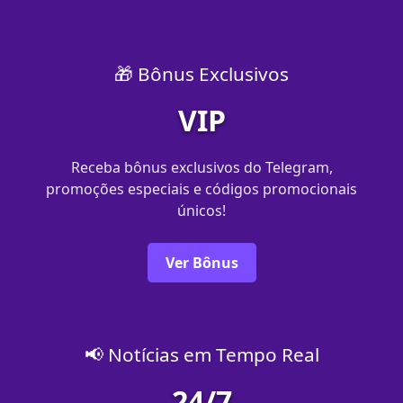
🎁 Bônus Exclusivos
VIP
Receba bônus exclusivos do Telegram,
promoções especiais e códigos promocionais
únicos!
Ver Bônus
📢 Notícias em Tempo Real
24/7