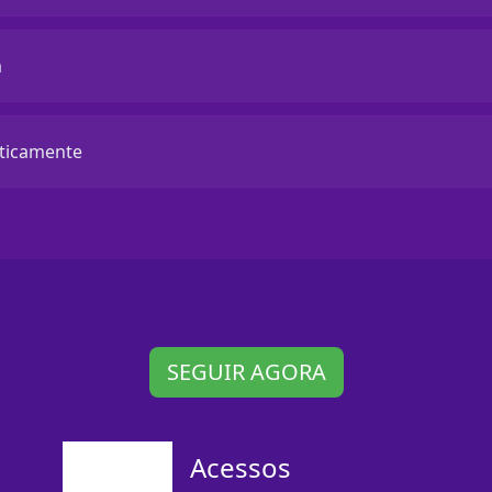
a
aticamente
SEGUIR AGORA
Acessos