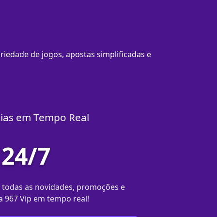
riedade de jogos, apostas simplificadas e
cias em Tempo Real
24/7
e todas as novidades, promoções e
a 967 Vip em tempo real!