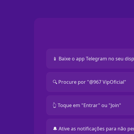
📱 Baixe o app Telegram no seu disp
🔍 Procure por "@967 VipOficial"
👆 Toque em "Entrar" ou "Join"
🔔 Ative as notificações para não p