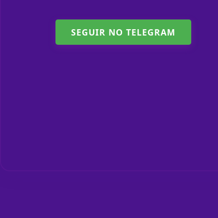
SEGUIR NO TELEGRAM