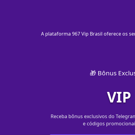
A plataforma 967 Vip Brasil oferece os s
🎁 Bônus Exclu
VIP
Receba bônus exclusivos do Telegra
e códigos promocionai