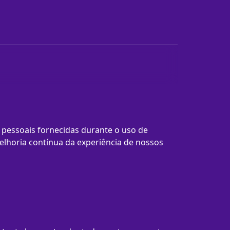
 pessoais fornecidas durante o uso de
elhoria contínua da experiência de nossos