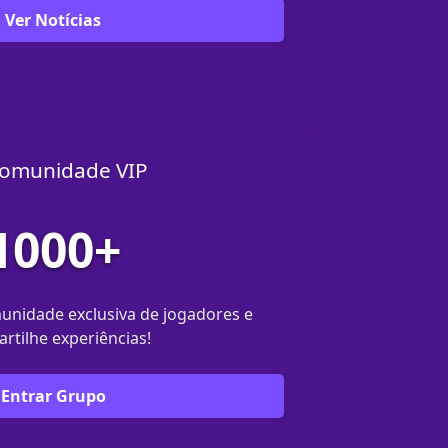
Ver Notícias
Comunidade VIP
1000+
unidade exclusiva de jogadores e
rtilhe experiências!
Entrar Grupo