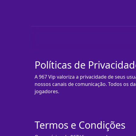
Políticas de Privacida
A 967 Vip valoriza a privacidade de seus u
nossos canais de comunicação. Todos os dad
jogadores.
Termos e Condições