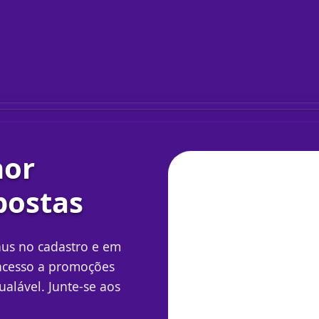
hor
postas
nus no cadastro e em
 acesso a promoções
ualável. Junte-se aos