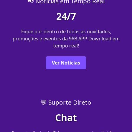
📢 Notícias em Tempo Real
24/7
Fique por dentro de todas as novidades,
promoções e eventos da 96B APP Download em
tempo real!
Ver Notícias
💬 Suporte Direto
Chat