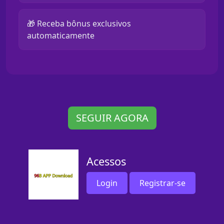
🎁 Receba bônus exclusivos
automaticamente
SEGUIR AGORA
Acessos
Login
Registrar-se