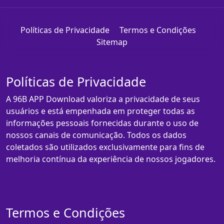
Políticas de Privacidade
Termos e Condições
Sitemap
Políticas de Privacidade
A 96B APP Download valoriza a privacidade de seus
usuários e está empenhada em proteger todas as
informações pessoais fornecidas durante o uso de
nossos canais de comunicação. Todos os dados
coletados são utilizados exclusivamente para fins de
melhoria contínua da experiência de nossos jogadores.
Termos e Condições