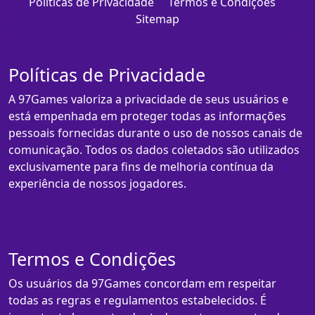
Políticas de Privacidade
Termos e Condições
Sitemap
Políticas de Privacidade
A 97Games valoriza a privacidade de seus usuários e
está empenhada em proteger todas as informações
pessoais fornecidas durante o uso de nossos canais de
comunicação. Todos os dados coletados são utilizados
exclusivamente para fins de melhoria contínua da
experiência de nossos jogadores.
Termos e Condições
Os usuários da 97Games concordam em respeitar
todas as regras e regulamentos estabelecidos. É