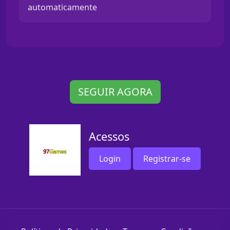
automaticamente
SEGUIR AGORA
Acessos
Login
Registrar-se