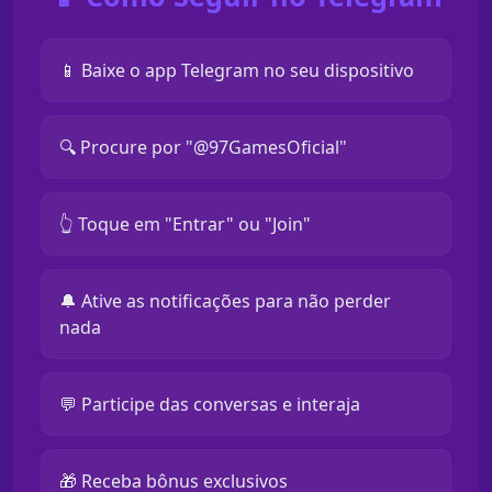
📱 Baixe o app Telegram no seu dispositivo
🔍 Procure por "@97GamesOficial"
👆 Toque em "Entrar" ou "Join"
🔔 Ative as notificações para não perder
nada
💬 Participe das conversas e interaja
🎁 Receba bônus exclusivos